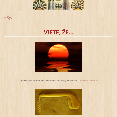
« Späť
VIETE, ŽE...
...vzťah k času a sledovaniu behu Slnka bol úplny iný ako náš?
Dozveďte sa viac tu!