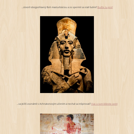
...stvoril obojpohlavný Boh masturbáciou a zo spermií sa stali ľudmi?
Buďte tu prví!
...sa Ježiš zoznámil s Achnatonovým učením a nechal sa inšpirovať?
Viac o tom kliknite sem!