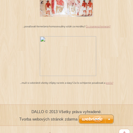
...považovali Kemeťania homosexuálny vzťah za morálku?
Čo znamená hemetej?
...muži si odstránili všetky chĺpky na tele a vlasy? Za čo ochlpenie považovali a
prečo?
DALLO © 2013 Všetky práva vyhradené.
Tvorba webových stránok zdarma